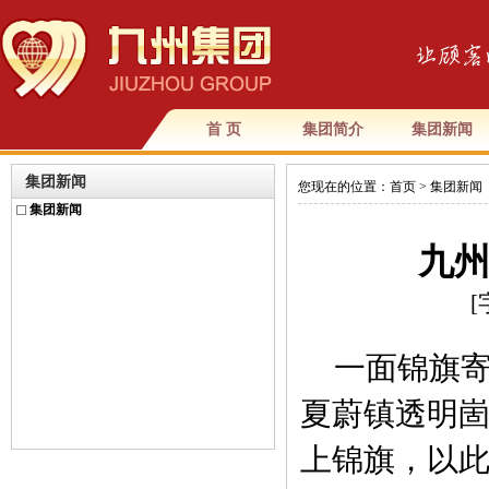
首 页
集团简介
集团新闻
集团新闻
您现在的位置：
首页
>
集团新闻
集团新闻
九
[
一面锦旗寄
夏蔚镇透明
上锦旗，以