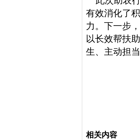
此次助农行
有效消化了
力。下一步
以长效帮扶
生、主动担当
相关内容